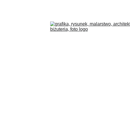
COLLECTIONS
BLOG
O MNIE
PL
SKLEP