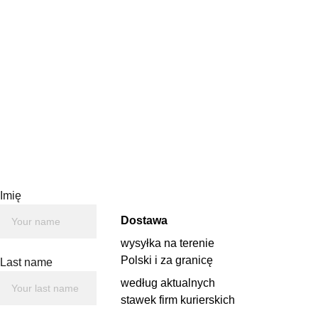
Odręczny rysunek tuszem.
Wymiary ramki 16 x 16 cm.
Autor: Ewa Żyburska
Imię
Dostawa
wysyłka na terenie 
Polski i za granicę 
Last name
według aktualnych 
stawek firm kurierskich