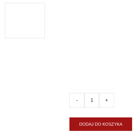
Warszaw
a - Pałac
w
Natolinie
120.00zł
-
+
DODAJ DO KOSZYKA