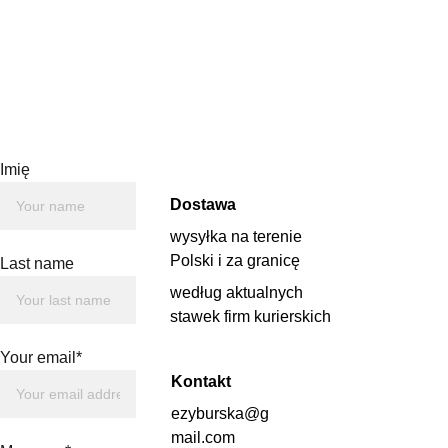
Szkło symbolizuje
krystaliczność intencji,
kruchość natury ludzkiej, a
poprzez duży ciężar wagę
odpowiedzialności
zawodowej. Wysokość
statuetki 20cm łącznie z
Imię
podstawą. Średnica medalu
Dostawa
12cm.
wysyłka na terenie 
Polski i za granicę 
Last name
według aktualnych 
stawek firm kurierskich
Your email*
Kontakt
ezyburska@g
mail.com