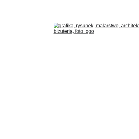
COLLECTIONS
BLOG
O MNIE
PL
SKLEP