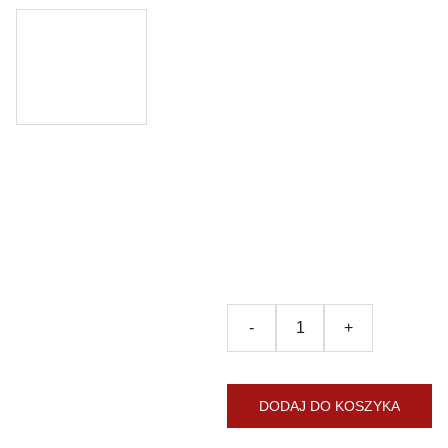
Poznań -
magnes
na
lodówkę
20.00zł
-
+
DODAJ DO KOSZYKA