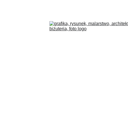
COLLECTIONS
BLOG
O MNIE
PL
SKLEP