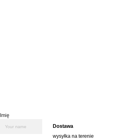
Magnes przedstawia
rysunek Ratusza w
Poznaniu. Wykonany jest na
płytce ceramicznej o
wymiarach ok. 5cm x 5cm.
Magnes opakowany w
kraftowe pudełko.
Imię
Dostawa
wysyłka na terenie 