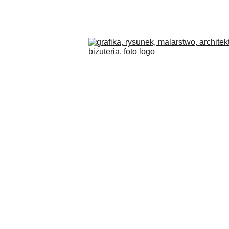
COLLECTIONS
BLOG
O MNIE
PL
SKLEP