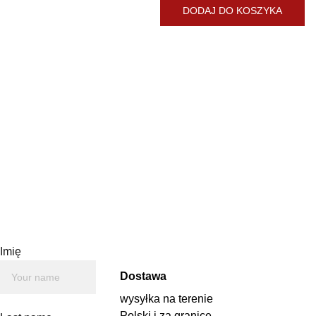
DODAJ DO KOSZYKA
Odręczny rysunek piórkiem i
suchymi pastelami. Wymiary
ramki 23 x 18 cm.
Autor: Ewa Żyburska
Imię
Dostawa
wysyłka na terenie 
Polski i za granicę 