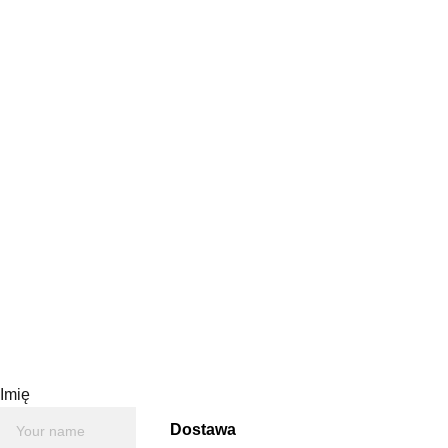
Oryginalny wzór - obrazek
stworzy ponadczasowy
design w każdym wnętrzu.
Wymiary płytki 15cm x 15cm.
Z tyłu haczyk do
zawieszenia.
Płytka zapakowana w
kartonowe pudełko
Imię
Dostawa