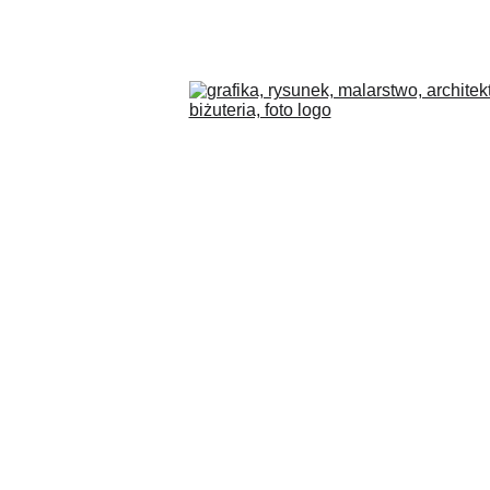
COLLECTIONS
BLOG
O MNIE
PL
SKLEP