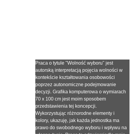
sprawa"
praca konkursowa
11/14/2023
1 min read
Praca o tytule "Wolność wyboru" jest 
autorską interpretacją pojęcia wolności w 
kontekście kształtowania osobowości 
poprzez autonomiczne podejmowanie 
decyzji. Grafika komputerowa o wymiarach 
70 x 100 cm jest moim sposobem 
przedstawienia tej koncepcji. 
Wykorzystując różnorodne elementy i 
kolory, ukazuję, jak każda jednostka ma 
prawo do swobodnego wyboru i wpływu na 