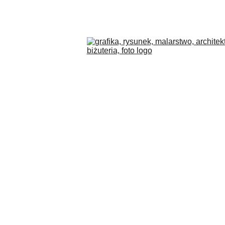
COLLECTIONS
BLOG
O MNIE
PL
SKLEP
"Moja wolność - moja